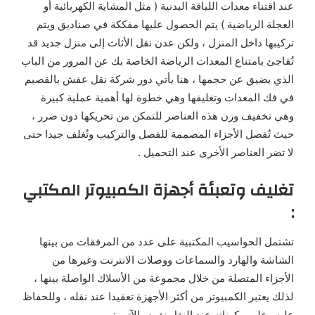
عند اقتناء معدات اللياقة البدنية ( مثل المشاية الكهربائية أو
العجلة الرياضية ) يتم الحصول عليها مفككة في صناديق ويتم
تركيبها داخل المنزل ، ولكن عدن نقل الأثاث إلى منزل جديد قد
تُفاجئ بامتناع المعدات الرياضة الخاصة بك عن المرور من الباب
الذي يضيق عن حجمها ، هنا يأتي دور شركة نقل عفش بالقصيم
في فك المعدات وتغليفها وهي خطوة لها أهمية عملية كبيرة
وهي تخفيف وزن هذه العناصر للتمكن من تحريكها دون ضرر ،
حيث تُفصل الأجزاء المصممة للفصل والتركيب وتُغلف جيدا حتى
لا تضر العناصر الأخرى عند التحميل .
تغليف وتعبئة أجهزة الكمبيوتر المكتبي
:
تشتمل الحواسيب المكتبية على عدد من المرفقات من بينها
الشاشة والهارد والسماعات ووصلات الانترنت وغيرها من
الأجزاء المتصلة من خلال مجموعة من الأسلاك الواصلة بينها ،
لذلك يعتبر الكمبيوتر من أكثر الأجهزة تعقيدا عند نقله ، وللحفاظ
عليه وعلى مكوناته عند النقل نقوم بالآتي :